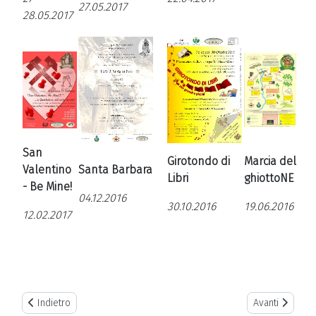
27.05.2017
28.05.2017
San
Girotondo di
Marcia del
Valentino
Santa Barbara
Libri
ghiottoNE
- Be Mine!
04.12.2016
30.10.2016
19.06.2016
12.02.2017
Previous article: Attività
Next article: S
Indietro
Avanti