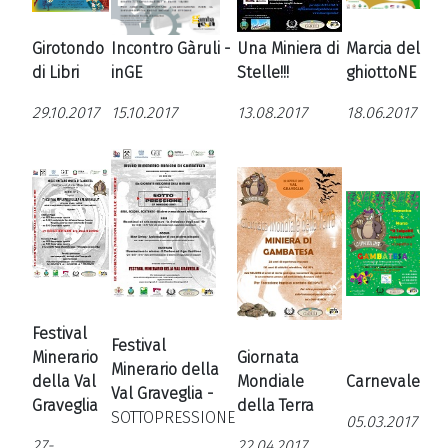
Girotondo
Incontro Gàruli -
Una Miniera di
Marcia del
di Libri
inGE
Stelle!!!
ghiottoNE
29.10.2017
15.10.2017
13.08.2017
18.06.2017
Festival
Festival
Minerario
Giornata
Minerario della
della Val
Mondiale
Carnevale
Val Graveglia -
Graveglia
della Terra
SOTTOPRESSIONE
05.03.2017
27-
22.04.2017