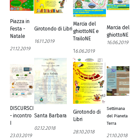
Piazza in
Marcia del
Marcia del
Festa -
Girotondo di Libri
ghiottoNE e
ghiottoNE
Natale
TrailoNE
16.11.2019
16.06.2019
21.12.2019
1
6.06.2019
DISCURSCI
Settimana
Girotondo di
- incontro
Santa Barbara
del Pianeta
Libri
I
Terra
02.12.2018
28.10.2018
23.03.2019
21.10.2018