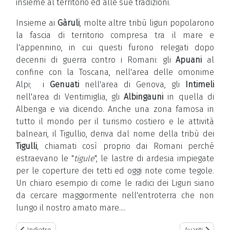
insieme al territorio ed alle sue tradizioni.
Insieme ai
Gàruli
, molte altre tribù liguri popolarono
la fascia di territorio compresa tra il mare e
l'appennino, in cui questi furono relegati dopo
decenni di guerra contro i Romani: gli
Apuani
al
confine con la Toscana, nell'area delle omonime
Alpi; i
Genuati
nell'area di Genova, gli
Intimeli
nell'area di Ventimiglia, gli
Albingauni
in quella di
Albenga e via dicendo. Anche una zona famosa in
tutto il mondo per il turismo costiero e le attività
balneari, il Tigullio, deriva dal nome della tribù dei
Tigulli
, chiamati così proprio dai Romani perché
estraevano le "
tigule
", le lastre di ardesia impiegate
per le coperture dei tetti ed oggi note come tegole.
Un chiaro esempio di come le radici dei Liguri siano
da cercare maggiormente nell'entroterra che non
lungo il nostro amato mare....
Previous article: Organi statutari
Next article: Att