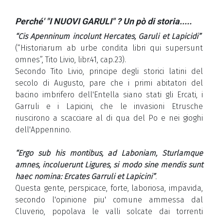
Perché' "I NUOVI GARULI" ? Un pò di storia.....
“Cis Apenninum incolunt Hercates, Garuli et Lapicidi”
(“Historiarum ab urbe condita libri qui supersunt
omnes”, Tito Livio, libr.41, cap.23).
Secondo Tito Livio, principe degli storici latini del
secolo di Augusto, pare che i primi abitatori del
bacino imbrifero dell'Entella siano stati gli Ercati, i
Garruli e i Lapicini, che le invasioni Etrusche
riuscirono a scacciare al di qua del Po e nei gioghi
dell'Appennino.
“Ergo sub his montibus, ad Laboniam, Sturlamque
amnes, incoluerunt Ligures, si modo sine mendis
sunt
haec nomina: Ercates Garruli et Lapicini”
.
Questa gente, perspicace, forte, laboriosa, impavida,
secondo l'opinione piu' comune ammessa dal
Cluverio, popolava le valli solcate dai torrenti