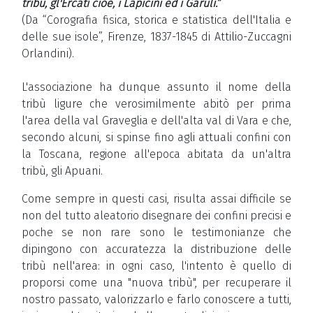
tribù, gl'Ercati cioè, i Lapicini ed i Garuli.”
(Da “Corografia fisica, storica e statistica dell'Italia e
delle sue isole”, Firenze, 1837-1845 di Attilio-Zuccagni
Orlandini).
L'associazione ha dunque assunto il nome della
tribù ligure che verosimilmente abitò per prima
l'area della val Graveglia e dell'alta val di Vara e che,
secondo alcuni, si spinse fino agli attuali confini con
la Toscana, regione all'epoca abitata da un'altra
tribù, gli Apuani.
Come sempre in questi casi, risulta assai difficile se
non del tutto aleatorio disegnare dei confini precisi e
poche se non rare sono le testimonianze che
dipingono con accuratezza la distribuzione delle
tribù nell'area: in ogni caso, l'intento è quello di
proporsi come una "nuova tribù", per recuperare il
nostro passato, valorizzarlo e farlo conoscere a tutti,