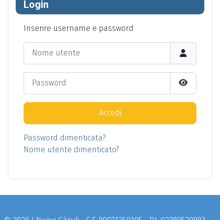
Login
Inserire username e password
Nome utente
Password
Show Pas
Accedi
Password dimenticata?
Nome utente dimenticato?