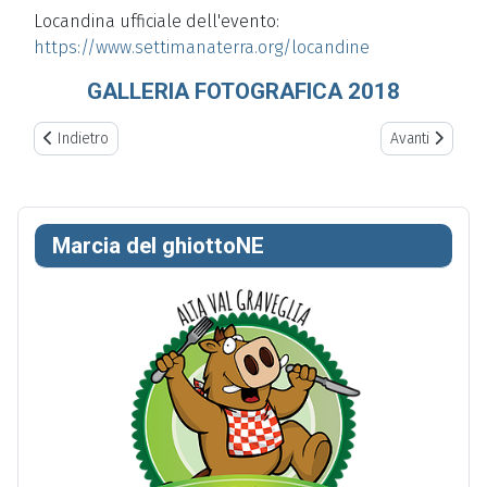
Locandina ufficiale dell'evento:
https://www.settimanaterra.
org/locandine
GALLERIA FOTOGRAFICA 2018
Previous article: Discursci
Next article: 
Indietro
Avanti
Marcia del ghiottoNE