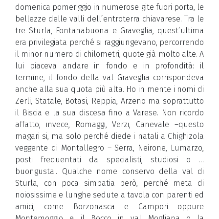
domenica pomeriggio in numerose gite fuori porta, le
bellezze delle valli dell’entroterra chiavarese. Tra le
tre Sturla, Fontanabuona e Graveglia, quest’ultima
era privilegiata perché si raggiungevano, percorrendo
il minor numero di chilometri, quote già molto alte. A
lui piaceva andare in fondo e in profondità: il
termine, il fondo della val Graveglia corrispondeva
anche alla sua quota più alta. Ho in mente i nomi di
Zerli, Statale, Botasi, Reppia, Arzeno ma soprattutto
il Biscia e la sua discesa fino a Varese. Non ricordo
affatto, invece, Romaggi, Verzi, Canevale –questo
magari si, ma solo perché diede i natali a Chighizola
veggente di Montallegro – Serra, Neirone, Lumarzo,
posti frequentati da specialisti, studiosi o …
buongustai. Qualche nome conservo della val di
Sturla, con poca simpatia però, perché meta di
noiosissime e lunghe sedute a tavola con parenti ed
amici, come Borzonasca e Campori oppure
Montemoggio e il Bocco in val Mogliana o la