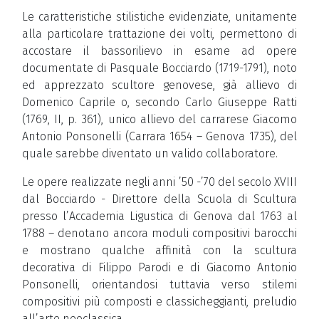
Le caratteristiche stilistiche evidenziate, unitamente
alla particolare trattazione dei volti, permettono di
accostare il bassorilievo in esame ad opere
documentate di Pasquale Bocciardo (1719-1791), noto
ed apprezzato scultore genovese, già allievo di
Domenico Caprile o, secondo Carlo Giuseppe Ratti
(1769, II, p. 361), unico allievo del carrarese Giacomo
Antonio Ponsonelli (Carrara 1654 – Genova 1735), del
quale sarebbe diventato un valido collaboratore.
Le opere realizzate negli anni ’50 -’70 del secolo XVIII
dal Bocciardo - Direttore della Scuola di Scultura
presso l’Accademia Ligustica di Genova dal 1763 al
1788 – denotano ancora moduli compositivi barocchi
e mostrano qualche affinità con la scultura
decorativa di Filippo Parodi e di Giacomo Antonio
Ponsonelli, orientandosi tuttavia verso stilemi
compositivi più composti e classicheggianti, preludio
all’arte neoclassica.