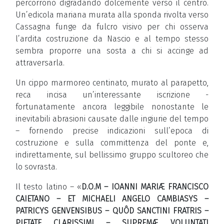
percorrono digradando dolcemente verso il centro.
Un’edicola mariana murata alla sponda rivolta verso
Cassagna funge da fulcro visivo per chi osserva
l’ardita costruzione da Nascio e al tempo stesso
sembra proporre una sosta a chi si accinge ad
attraversarla.
Un cippo marmoreo centinato, murato al parapetto,
reca incisa un’interessante iscrizione -
fortunatamente ancora leggibile nonostante le
inevitabili abrasioni causate dalle ingiurie del tempo
– fornendo precise indicazioni sull’epoca di
costruzione e sulla committenza del ponte e,
indirettamente, sul bellissimo gruppo scultoreo che
lo sovrasta.
Il testo latino – «
D.O.M – IOANNI MARIÆ FRANCISCO
CAIETANO – ET MICHAELI ANGELO CAMBIASYS –
PATRICYS GENVENSIBUS – QUÔD SANCTINI FRATRIS –
PIETATE CLARISSIMI – SUPREMÆ VOLUNTATI