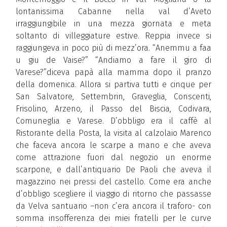
lontanissima Cabanne nella val d’Aveto
irraggiungibile in una mezza giornata e meta
soltanto di villeggiature estive. Reppia invece si
raggiungeva in poco più di mezz’ora. “Anemmu a faa
u giu de Vaise?” “Andiamo a fare il giro di
Varese?”diceva papà alla mamma dopo il pranzo
della domenica. Allora si partiva tutti e cinque per
San Salvatore, Settembrin, Graveglia, Conscenti,
Frisolino, Arzeno, il Passo del Biscia, Codivara,
Comuneglia e Varese. D’obbligo era il caffè al
Ristorante della Posta, la visita al calzolaio Marenco
che faceva ancora le scarpe a mano e che aveva
come attrazione fuori dal negozio un enorme
scarpone, e dall’antiquario De Paoli che aveva il
magazzino nei pressi del castello. Come era anche
d’obbligo scegliere il viaggio di ritorno che passasse
da Velva santuario –non c’era ancora il traforo- con
somma insofferenza dei miei fratelli per le curve