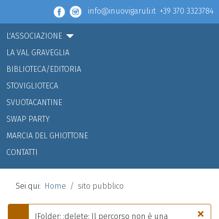
info@inuovigaruli.it +39 370 3323784
L'ASSOCIAZIONE
LA VAL GRAVEGLIA
BIBLIOTECA/EDITORIA
STOVIGLIOTECA
SVUOTACANTINE
SWAP PARTY
MARCIA DEL GHIOTTONE
CONTATTI
Sei qui:
Home
sito pubblico
×
JFolder: :delete: Il percorso non è una