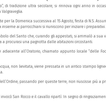
”, di tradizione ultra secolare, si rinnova ogni anno in occa
n Valgraveglia.
nte per la Domenica successiva al 15 Agosto, festa di N.S. Assun
nsieme ai parrocchiani si riuniscono per iniziare i preparativi.
imbolo del Santo che, curando gli appestati, si ammalò a sua v
a a procurasi una pagnotta dalle abitazioni circostanti.
e adiacente all’Oratorio, chiamato appunto locale “delle Foc
qua, non lievitata, viene pressata in un antico stampo ligneo,
a.
 dell’Ordine, passando per queste terre, non riuscisse più a 
invocò San Rocco e il cavallo ripartì. In segno di ringraziament