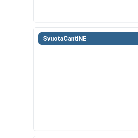
SvuotaCantiNE