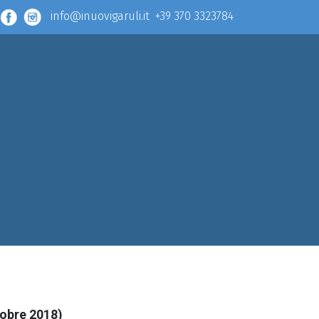
info@inuovigaruli.it +39 370 3323784
obre 2018)