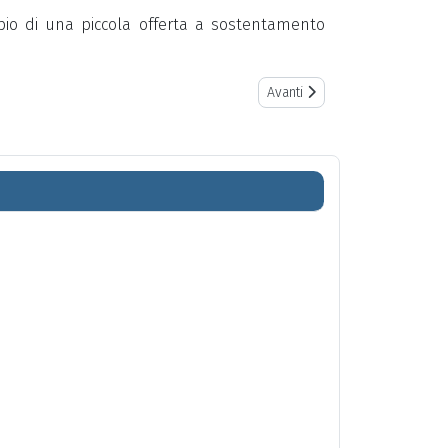
mbio di una piccola offerta a sostentamento
Next article: La Val Graveglia: 
Avanti