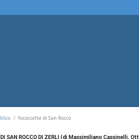
blico
Focaccette di San Rocco
SAN ROCCO DI ZERLI (di Massimiliano Cassinelli, Ott