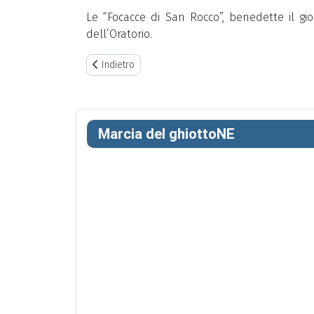
Le “Focacce di San Rocco”, benedette il gi
dell’Oratorio.
Previous article: Girotondo 2018
Indietro
Marcia del ghiottoNE