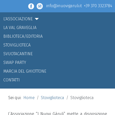
info@inuovigaruli.it +39 370 3323784
L'ASSOCIAZIONE
LA VAL GRAVEGLIA
BIBLIOTECA/EDITORIA
STOVIGLIOTECA
SVUOTACANTINE
SWAP PARTY
MARCIA DEL GHIOTTONE
CONTATTI
Sei qui:
Home
Stoviglioteca
Stoviglioteca
L’Associazione “I Nuovi Gàruli” mette a disposizione