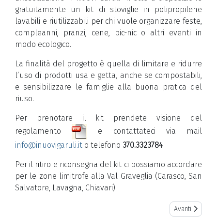
gratuitamente un kit di stoviglie in polipropilene
lavabili e riutilizzabili per chi vuole organizzare feste,
compleanni, pranzi, cene, pic-nic o altri eventi in
modo ecologico.
La finalità del progetto è quella di limitare e ridurre
l’uso di prodotti usa e getta, anche se compostabili,
e sensibilizzare le famiglie alla buona pratica del
riuso.
Per prenotare il kit prendete visione del
regolamento
e contattateci via mail
info@inuovigaruli.it
o telefono
370.3323784
Per il ritiro e riconsegna del kit ci possiamo accordare
per le zone limitrofe alla Val Graveglia (Carasco, San
Salvatore, Lavagna, Chiavari)
Next article: St
Avanti