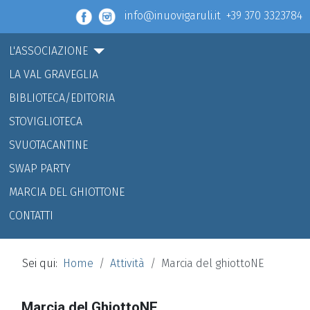
info@inuovigaruli.it +39 370 3323784
L'ASSOCIAZIONE
LA VAL GRAVEGLIA
BIBLIOTECA/EDITORIA
STOVIGLIOTECA
SVUOTACANTINE
SWAP PARTY
MARCIA DEL GHIOTTONE
CONTATTI
Sei qui:
Home
Attività
Marcia del ghiottoNE
Marcia del GhiottoNE