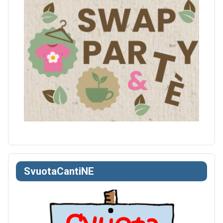
SvuotaCantiNE