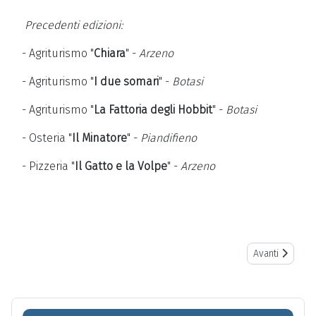
Precedenti edizioni:
- Agriturismo "
Chiara
" -
Arzeno
- Agriturismo "
I due somari
" -
Botasi
- Agriturismo "
La Fattoria degli Hobbit
" -
Botasi
- Osteria "
Il Minatore
" -
Piandifieno
- Pizzeria "
Il Gatto e la Volpe
" -
Arzeno
Next article: S
Avanti