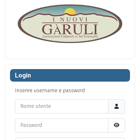
Login
Inserire username e password
Nome utente
Password
Show Pas